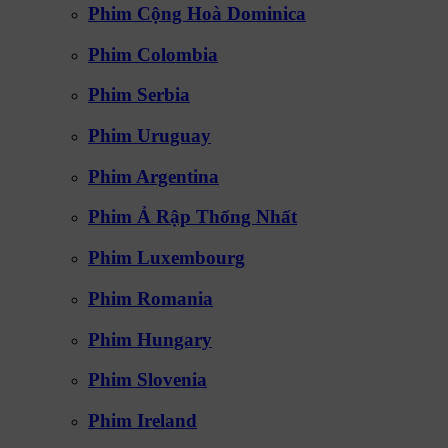
Phim Cộng Hoà Dominica
Phim Colombia
Phim Serbia
Phim Uruguay
Phim Argentina
Phim Ả Rập Thống Nhất
Phim Luxembourg
Phim Romania
Phim Hungary
Phim Slovenia
Phim Ireland