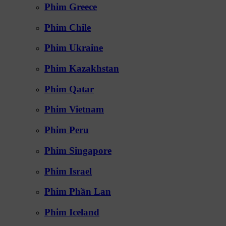
Phim Greece
Phim Chile
Phim Ukraine
Phim Kazakhstan
Phim Qatar
Phim Vietnam
Phim Peru
Phim Singapore
Phim Israel
Phim Phần Lan
Phim Iceland