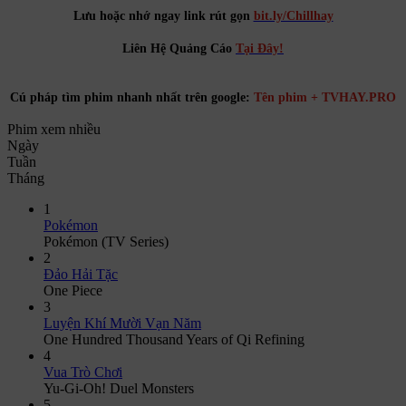
Lưu hoặc nhớ ngay link rút gọn
bit.ly/Chillhay
Liên Hệ Quảng Cáo
Tại Đây!
Cú pháp tìm phim nhanh nhất trên google:
Tên phim + TVHAY.PRO
Phim xem nhiều
Ngày
Tuần
Tháng
1
Pokémon
Pokémon (TV Series)
2
Đảo Hải Tặc
One Piece
3
Luyện Khí Mười Vạn Năm
One Hundred Thousand Years of Qi Refining
4
Vua Trò Chơi
Yu-Gi-Oh! Duel Monsters
5