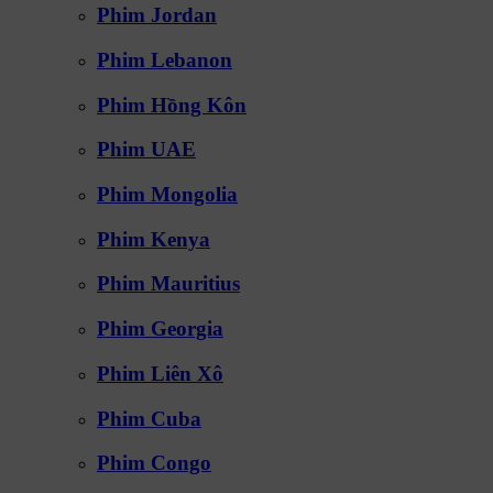
Phim Jordan
Phim Lebanon
Phim Hồng Kôn
Phim UAE
Phim Mongolia
Phim Kenya
Phim Mauritius
Phim Georgia
Phim Liên Xô
Phim Cuba
Phim Congo