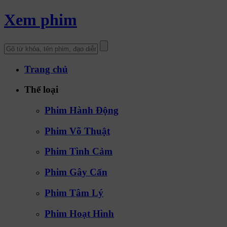
Xem phim
Trang chủ
Thể loại
Phim Hành Động
Phim Võ Thuật
Phim Tình Cảm
Phim Gây Cấn
Phim Tâm Lý
Phim Hoạt Hình