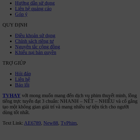
Hướng dẫn sử dụng
Liên hệ quảng cáo
Góp ý
QUY ĐỊNH
Điều khoản sử dụng
Chính sách riêng tư
Nguyên tắc cộng đồng
Khiếu nại bản quyền
TRỢ GIÚP
Hỏi đáp
Liên hệ
Báo lỗi
TVHAY
với mong muốn mang đến dịch vụ phim thuyết minh, lồng
tiếng trực tuyến đạt 3 chuẩn: NHANH – NÉT – NHIỀU và cố gắng
tạo một không gian giải trí và mang nhiều sự tiện tích cho người
dùng tốt nhất.
Text Link:
AE6789
,
New88
,
TvPhim
,