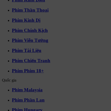
Phim Thần Thoại
Phim Kinh Dị
Phim Chính Kịch
Phim Viễn Tưởng
Phim Tài Liệu
Phim Chiến Tranh
Phim Phim 18+
Quốc gia
Phim Malaysia
Phim Phần Lan
Phim Hungary