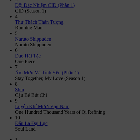
Đội Đặc Nhiệm CID (Phần 1)
CID (Season 1)
4
Thử Thách Thần Tượng
Running Man
5
Naruto Shippuden
Naruto Shippuden
6
Đảo Hải Tặc
One Piece
7
Âm Mưu Và Tình Yêu (Phần 1)
Stay Together, My Love (Season 1)
8
Shin
Cậu Bé Bút Chì
9
Luyện Khí Mười Vạn Năm
One Hundred Thousand Years of Qi Refining
10
Đấu La Đại Lục
Soul Land
1