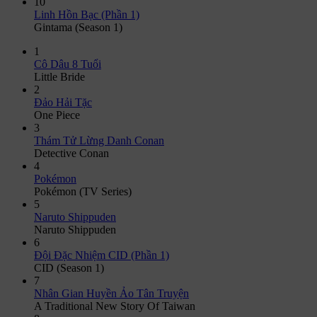
10
Linh Hồn Bạc (Phần 1)
Gintama (Season 1)
1
Cô Dâu 8 Tuổi
Little Bride
2
Đảo Hải Tặc
One Piece
3
Thám Tử Lừng Danh Conan
Detective Conan
4
Pokémon
Pokémon (TV Series)
5
Naruto Shippuden
Naruto Shippuden
6
Đội Đặc Nhiệm CID (Phần 1)
CID (Season 1)
7
Nhân Gian Huyền Ảo Tân Truyện
A Traditional New Story Of Taiwan