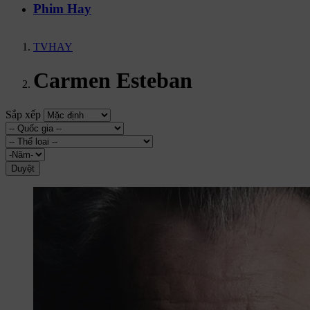
Phim Hay
TVHAY
Carmen Esteban
Sắp xếp