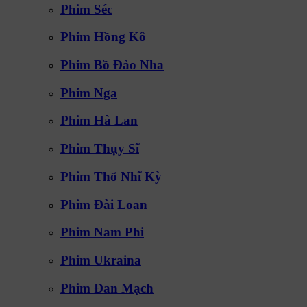
Phim Séc
Phim Hồng Kô
Phim Bồ Đào Nha
Phim Nga
Phim Hà Lan
Phim Thụy Sĩ
Phim Thổ Nhĩ Kỳ
Phim Đài Loan
Phim Nam Phi
Phim Ukraina
Phim Đan Mạch