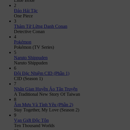
Little Bride
2
Đảo Hải Tặc
One Piece
3
Thám Tử Lừng Danh Conan
Detective Conan
4
Pokémon
Pokémon (TV Series)
5
Naruto Shippuden
Naruto Shippuden
6
Đội Đặc Nhiệm CID (Phần 1)
CID (Season 1)
7
Nhân Gian Huyền Ảo Tân Truyện
A Traditional New Story Of Taiwan
8
Âm Mưu Và Tình Yêu (Phần 2)
Stay Together, My Love (Season 2)
9
Vạn Giới Độc Tôn
Ten Thousand Worlds