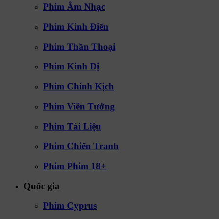
Phim Âm Nhạc
Phim Kinh Điển
Phim Thần Thoại
Phim Kinh Dị
Phim Chính Kịch
Phim Viễn Tưởng
Phim Tài Liệu
Phim Chiến Tranh
Phim Phim 18+
Quốc gia
Phim Cyprus