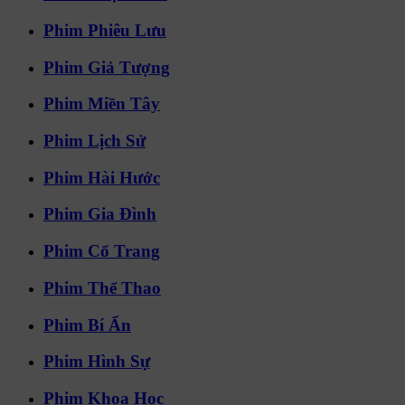
Phim Phiêu Lưu
Phim Giả Tượng
Phim Miền Tây
Phim Lịch Sử
Phim Hài Hước
Phim Gia Đình
Phim Cổ Trang
Phim Thể Thao
Phim Bí Ẩn
Phim Hình Sự
Phim Khoa Học