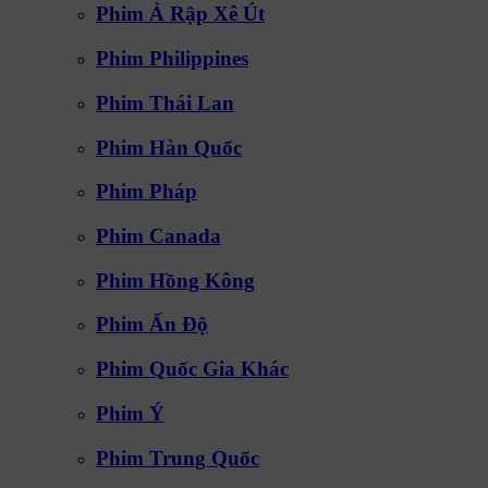
Phim Ả Rập Xê Út
Phim Philippines
Phim Thái Lan
Phim Hàn Quốc
Phim Pháp
Phim Canada
Phim Hồng Kông
Phim Ấn Độ
Phim Quốc Gia Khác
Phim Ý
Phim Trung Quốc