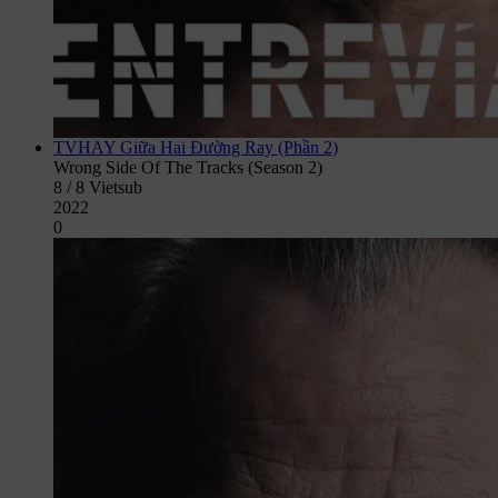
TVHAY
Giữa Hai Đường Ray (Phần 2)
Wrong Side Of The Tracks (Season 2)
8 / 8 Vietsub
2022
0