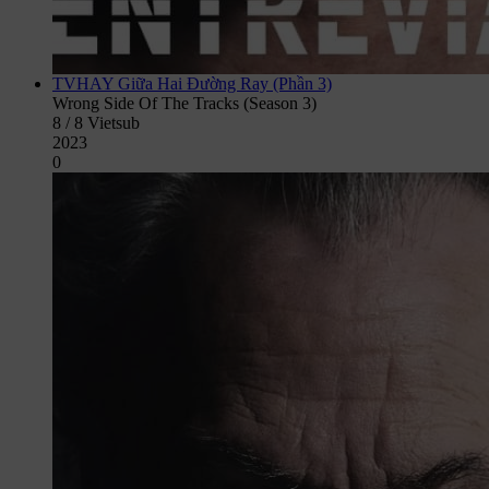
TVHAY
Giữa Hai Đường Ray (Phần 3)
Wrong Side Of The Tracks (Season 3)
8 / 8 Vietsub
2023
0