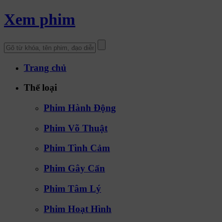
Xem phim
Trang chủ
Thể loại
Phim Hành Động
Phim Võ Thuật
Phim Tình Cảm
Phim Gây Cấn
Phim Tâm Lý
Phim Hoạt Hình