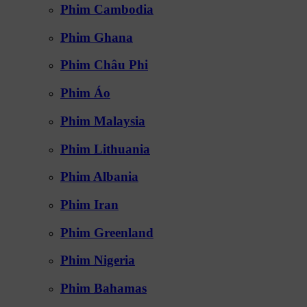
Phim Cambodia
Phim Ghana
Phim Châu Phi
Phim Áo
Phim Malaysia
Phim Lithuania
Phim Albania
Phim Iran
Phim Greenland
Phim Nigeria
Phim Bahamas