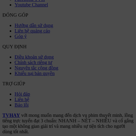
Youtube Channel
ĐÓNG GÓP
Hướng dẫn sử dụng
Liên hệ quảng cáo
Góp ý
QUY ĐỊNH
Điều khoản sử dụng
Chính sách riêng tư
Nguyên tắc cộng đồng
Khiếu nại bản quyền
TRỢ GIÚP
Hỏi đáp
Liên hệ
Báo lỗi
TVHAY
với mong muốn mang đến dịch vụ phim thuyết minh, lồng
tiếng trực tuyến đạt 3 chuẩn: NHANH – NÉT – NHIỀU và cố gắng
tạo một không gian giải trí và mang nhiều sự tiện tích cho người
dùng tốt nhất.