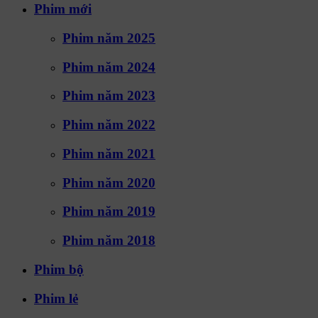
Phim mới
Phim năm 2025
Phim năm 2024
Phim năm 2023
Phim năm 2022
Phim năm 2021
Phim năm 2020
Phim năm 2019
Phim năm 2018
Phim bộ
Phim lẻ