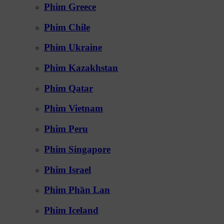
Phim Greece
Phim Chile
Phim Ukraine
Phim Kazakhstan
Phim Qatar
Phim Vietnam
Phim Peru
Phim Singapore
Phim Israel
Phim Phần Lan
Phim Iceland