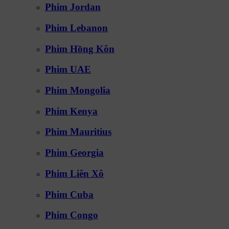
Phim Jordan
Phim Lebanon
Phim Hồng Kôn
Phim UAE
Phim Mongolia
Phim Kenya
Phim Mauritius
Phim Georgia
Phim Liên Xô
Phim Cuba
Phim Congo