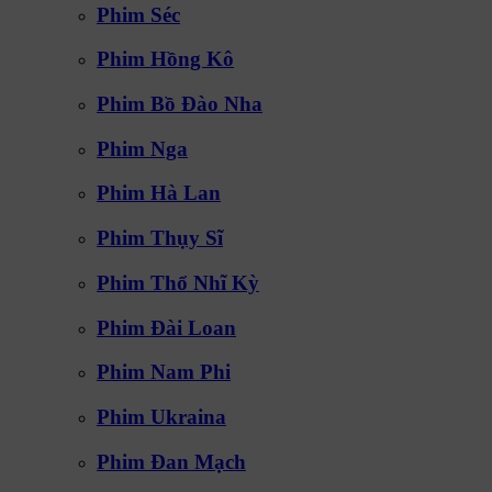
Phim Séc
Phim Hồng Kô
Phim Bồ Đào Nha
Phim Nga
Phim Hà Lan
Phim Thụy Sĩ
Phim Thổ Nhĩ Kỳ
Phim Đài Loan
Phim Nam Phi
Phim Ukraina
Phim Đan Mạch