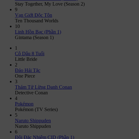
Stay Together, My Love (Season 2)
9
Vạn Giới Độc Tôn
Ten Thousand Worlds
10
Linh Hồn Bạc (Phần 1)
Gintama (Season 1)
1
Cô Dâu 8 Tuổi
Little Bride
2
Đảo Hải Tặc
One Piece
3
Thám Tử Lừng Danh Conan
Detective Conan
4
Pokémon
Pokémon (TV Series)
5
Naruto Shippuden
Naruto Shippuden
6
Đội Đặc Nhiệm CID (Phần 1)