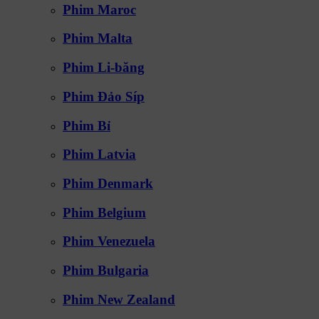
Phim Maroc
Phim Malta
Phim Li-băng
Phim Đảo Síp
Phim Bỉ
Phim Latvia
Phim Denmark
Phim Belgium
Phim Venezuela
Phim Bulgaria
Phim New Zealand