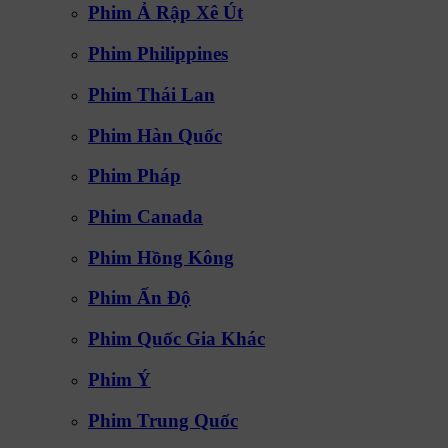
Phim Ả Rập Xê Út
Phim Philippines
Phim Thái Lan
Phim Hàn Quốc
Phim Pháp
Phim Canada
Phim Hồng Kông
Phim Ấn Độ
Phim Quốc Gia Khác
Phim Ý
Phim Trung Quốc