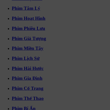
Phim Tâm Lý
Phim Hoạt Hình
Phim Phiêu Lưu
Phim Giả Tượng
Phim Miền Tây
Phim Lịch Sử
Phim Hài Hước
Phim Gia Đình
Phim Cổ Trang
Phim Thể Thao
Phim Bí Ẩn