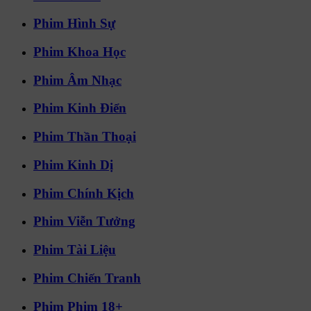
Phim Hình Sự
Phim Khoa Học
Phim Âm Nhạc
Phim Kinh Điển
Phim Thần Thoại
Phim Kinh Dị
Phim Chính Kịch
Phim Viễn Tưởng
Phim Tài Liệu
Phim Chiến Tranh
Phim Phim 18+