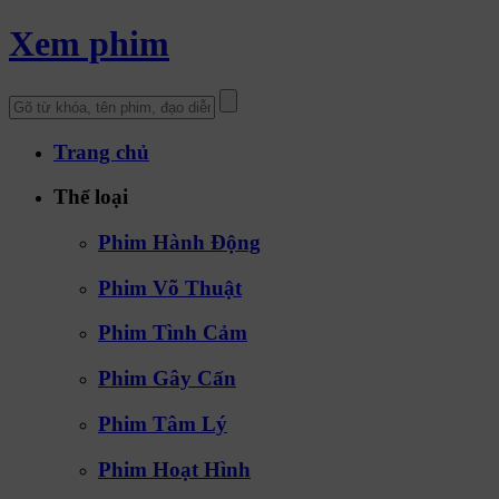
Xem phim
Trang chủ
Thể loại
Phim Hành Động
Phim Võ Thuật
Phim Tình Cảm
Phim Gây Cấn
Phim Tâm Lý
Phim Hoạt Hình