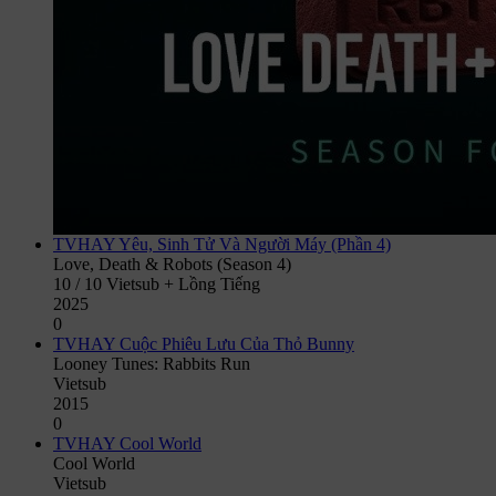
TVHAY
Yêu, Sinh Tử Và Người Máy (Phần 4)
Love, Death & Robots (Season 4)
10 / 10 Vietsub + Lồng Tiếng
2025
0
TVHAY
Cuộc Phiêu Lưu Của Thỏ Bunny
Looney Tunes: Rabbits Run
Vietsub
2015
0
TVHAY
Cool World
Cool World
Vietsub