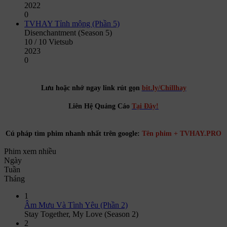
2022
0
TVHAY
Tỉnh mộng (Phần 5)
Disenchantment (Season 5)
10 / 10 Vietsub
2023
0
Lưu hoặc nhớ ngay link rút gọn
bit.ly/Chillhay
Liên Hệ Quảng Cáo
Tại Đây!
Cú pháp tìm phim nhanh nhất trên google:
Tên phim + TVHAY.PRO
Phim xem nhiều
Ngày
Tuần
Tháng
1
Âm Mưu Và Tình Yêu (Phần 2)
Stay Together, My Love (Season 2)
2