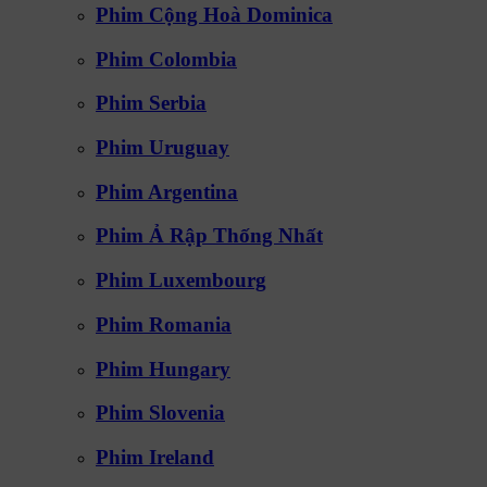
Phim Cộng Hoà Dominica
Phim Colombia
Phim Serbia
Phim Uruguay
Phim Argentina
Phim Ả Rập Thống Nhất
Phim Luxembourg
Phim Romania
Phim Hungary
Phim Slovenia
Phim Ireland