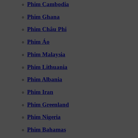
Phim Cambodia
Phim Ghana
Phim Châu Phi
Phim Áo
Phim Malaysia
Phim Lithuania
Phim Albania
Phim Iran
Phim Greenland
Phim Nigeria
Phim Bahamas