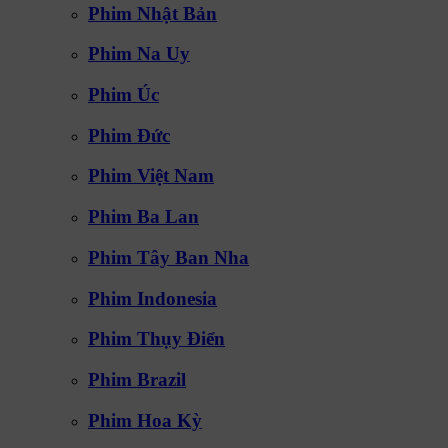
Phim Nhật Bản
Phim Na Uy
Phim Úc
Phim Đức
Phim Việt Nam
Phim Ba Lan
Phim Tây Ban Nha
Phim Indonesia
Phim Thụy Điển
Phim Brazil
Phim Hoa Kỳ