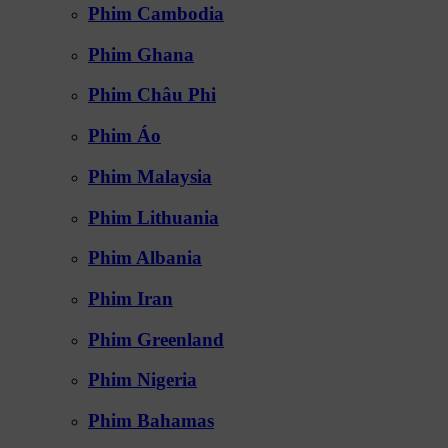
Phim Cambodia
Phim Ghana
Phim Châu Phi
Phim Áo
Phim Malaysia
Phim Lithuania
Phim Albania
Phim Iran
Phim Greenland
Phim Nigeria
Phim Bahamas