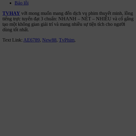
Báo lỗi
TVHAY
với mong muốn mang đến dịch vụ phim thuyết minh, lồng
tiếng trực tuyến đạt 3 chuẩn: NHANH – NÉT – NHIỀU và cố gắng
tạo một không gian giải trí và mang nhiều sự tiện tích cho người
dùng tốt nhất.
Text Link:
AE6789
,
New88
,
TvPhim
,