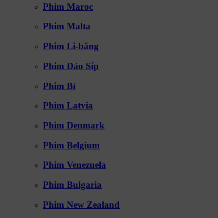
Phim Maroc
Phim Malta
Phim Li-băng
Phim Đảo Síp
Phim Bỉ
Phim Latvia
Phim Denmark
Phim Belgium
Phim Venezuela
Phim Bulgaria
Phim New Zealand