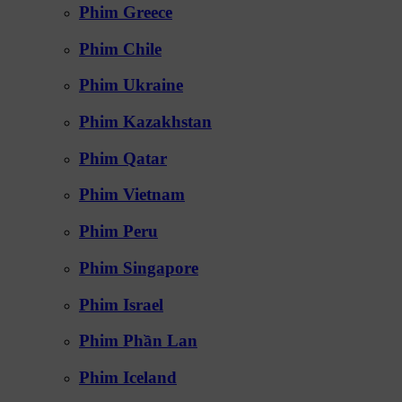
Phim Greece
Phim Chile
Phim Ukraine
Phim Kazakhstan
Phim Qatar
Phim Vietnam
Phim Peru
Phim Singapore
Phim Israel
Phim Phần Lan
Phim Iceland