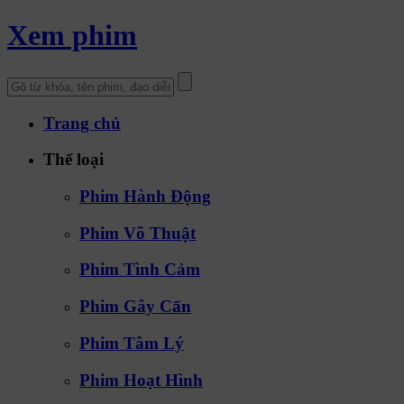
Xem phim
Trang chủ
Thể loại
Phim Hành Động
Phim Võ Thuật
Phim Tình Cảm
Phim Gây Cấn
Phim Tâm Lý
Phim Hoạt Hình