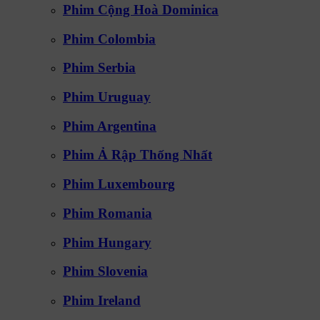
Phim Cộng Hoà Dominica
Phim Colombia
Phim Serbia
Phim Uruguay
Phim Argentina
Phim Ả Rập Thống Nhất
Phim Luxembourg
Phim Romania
Phim Hungary
Phim Slovenia
Phim Ireland