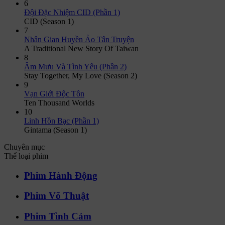
6
Đội Đặc Nhiệm CID (Phần 1)
CID (Season 1)
7
Nhân Gian Huyền Ảo Tân Truyện
A Traditional New Story Of Taiwan
8
Âm Mưu Và Tình Yêu (Phần 2)
Stay Together, My Love (Season 2)
9
Vạn Giới Độc Tôn
Ten Thousand Worlds
10
Linh Hồn Bạc (Phần 1)
Gintama (Season 1)
Chuyên mục
Thể loại phim
Phim Hành Động
Phim Võ Thuật
Phim Tình Cảm