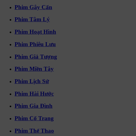
Phim Gây Cấn
Phim Tâm Lý
Phim Hoạt Hình
Phim Phiêu Lưu
Phim Giả Tượng
Phim Miền Tây
Phim Lịch Sử
Phim Hài Hước
Phim Gia Đình
Phim Cổ Trang
Phim Thể Thao