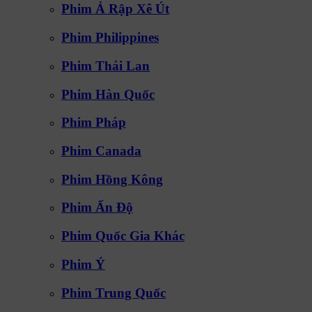
Phim Ả Rập Xê Út
Phim Philippines
Phim Thái Lan
Phim Hàn Quốc
Phim Pháp
Phim Canada
Phim Hồng Kông
Phim Ấn Độ
Phim Quốc Gia Khác
Phim Ý
Phim Trung Quốc