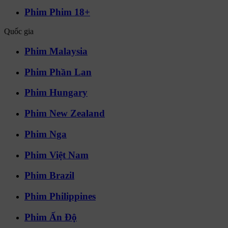
Phim Phim 18+
Quốc gia
Phim Malaysia
Phim Phần Lan
Phim Hungary
Phim New Zealand
Phim Nga
Phim Việt Nam
Phim Brazil
Phim Philippines
Phim Ấn Độ