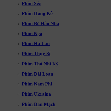
Phim Séc
Phim Hồng Kô
Phim Bồ Đào Nha
Phim Nga
Phim Hà Lan
Phim Thụy Sĩ
Phim Thổ Nhĩ Kỳ
Phim Đài Loan
Phim Nam Phi
Phim Ukraina
Phim Đan Mạch