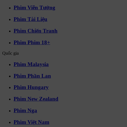
Phim Viễn Tưởng
Phim Tài Liệu
Phim Chiến Tranh
Phim Phim 18+
Quốc gia
Phim Malaysia
Phim Phần Lan
Phim Hungary
Phim New Zealand
Phim Nga
Phim Việt Nam