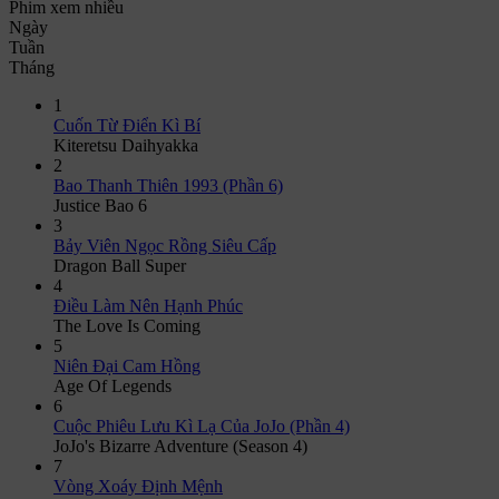
Phim xem nhiều
Ngày
Tuần
Tháng
1
Cuốn Từ Điển Kì Bí
Kiteretsu Daihyakka
2
Bao Thanh Thiên 1993 (Phần 6)
Justice Bao 6
3
Bảy Viên Ngọc Rồng Siêu Cấp
Dragon Ball Super
4
Điều Làm Nên Hạnh Phúc
The Love Is Coming
5
Niên Đại Cam Hồng
Age Of Legends
6
Cuộc Phiêu Lưu Kì Lạ Của JoJo (Phần 4)
JoJo's Bizarre Adventure (Season 4)
7
Vòng Xoáy Định Mệnh