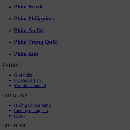
Phim Brazil
Phim Philippines
Phim Ấn Độ
Phim Trung Quốc
Phim Anh
TVHAY
Giới thiệu
Facebook TVH
Youtube Channel
ĐÓNG GÓP
Hướng dẫn sử dụng
Liên hệ quảng cáo
Góp ý
QUY ĐỊNH