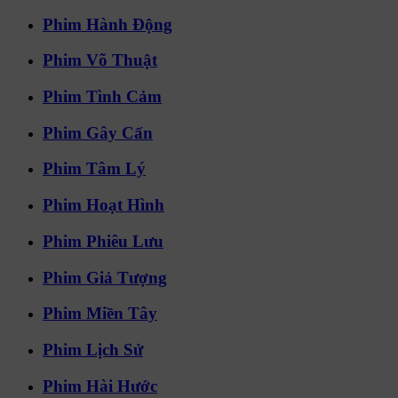
Phim Hành Động
Phim Võ Thuật
Phim Tình Cảm
Phim Gây Cấn
Phim Tâm Lý
Phim Hoạt Hình
Phim Phiêu Lưu
Phim Giả Tượng
Phim Miền Tây
Phim Lịch Sử
Phim Hài Hước