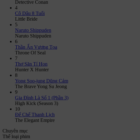
Detective Conan
4
Cô Dâu 8 Tuổi
Little Bride
5
Naruto Shippuden
Naruto Shippuden
6
Thần Ấn Vương Tọa
Throne Of Seal
7
Thợ Săn Tí Hon
Hunter X Hunter
8
Yong Soo-jung Dũng Cảm
The Brave Yong Su Jeong
9
Gia Đình Là Số 1 (Phần 3)
High Kick (Season 3)
10
Đế Chế Thanh Lịch
The Elegant Empire
Chuyên mục
Thể loại phim