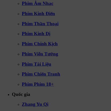
Phim Âm Nhạc
Phim Kinh Điển
Phim Thần Thoại
Phim Kinh Dị
Phim Chính Kịch
Phim Viễn Tưởng
Phim Tài Liệu
Phim Chiến Tranh
Phim Phim 18+
Quốc gia
Zhang Yu Qi