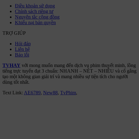
Điều khoản sử dụng
Chính sách riêng tư
Nguyên tắc cộng đồng
Khiếu nại bản quyền
TRỢ GIÚP
Hỏi đáp
Liên hệ
Báo lỗi
TVHAY
với mong muốn mang đến dịch vụ phim thuyết minh, lồng
tiếng trực tuyến đạt 3 chuẩn: NHANH – NÉT – NHIỀU và cố gắng
tạo một không gian giải trí và mang nhiều sự tiện tích cho người
dùng tốt nhất.
Text Link:
AE6789
,
New88
,
TvPhim
,