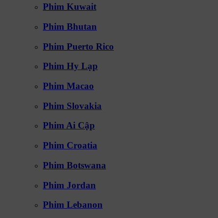
Phim Kuwait
Phim Bhutan
Phim Puerto Rico
Phim Hy Lạp
Phim Macao
Phim Slovakia
Phim Ai Cập
Phim Croatia
Phim Botswana
Phim Jordan
Phim Lebanon