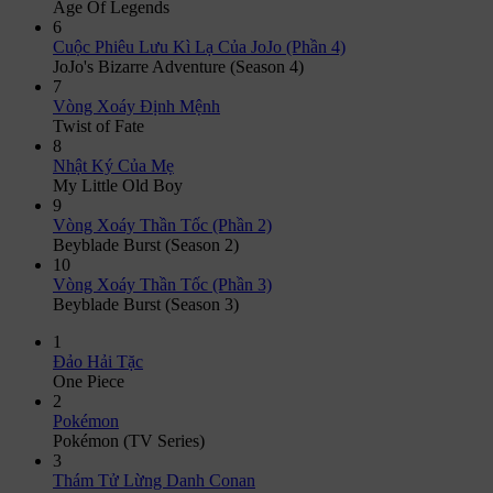
Age Of Legends
6
Cuộc Phiêu Lưu Kì Lạ Của JoJo (Phần 4)
JoJo's Bizarre Adventure (Season 4)
7
Vòng Xoáy Định Mệnh
Twist of Fate
8
Nhật Ký Của Mẹ
My Little Old Boy
9
Vòng Xoáy Thần Tốc (Phần 2)
Beyblade Burst (Season 2)
10
Vòng Xoáy Thần Tốc (Phần 3)
Beyblade Burst (Season 3)
1
Đảo Hải Tặc
One Piece
2
Pokémon
Pokémon (TV Series)
3
Thám Tử Lừng Danh Conan