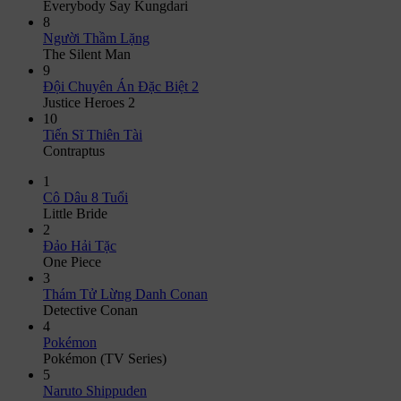
Everybody Say Kungdari
8
Người Thầm Lặng
The Silent Man
9
Đội Chuyên Án Đặc Biệt 2
Justice Heroes 2
10
Tiến Sĩ Thiên Tài
Contraptus
1
Cô Dâu 8 Tuổi
Little Bride
2
Đảo Hải Tặc
One Piece
3
Thám Tử Lừng Danh Conan
Detective Conan
4
Pokémon
Pokémon (TV Series)
5
Naruto Shippuden