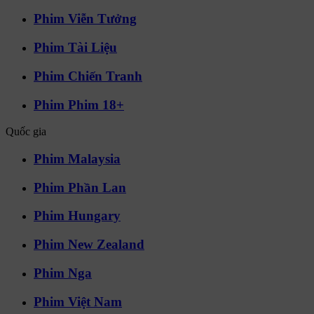
Phim Viễn Tưởng
Phim Tài Liệu
Phim Chiến Tranh
Phim Phim 18+
Quốc gia
Phim Malaysia
Phim Phần Lan
Phim Hungary
Phim New Zealand
Phim Nga
Phim Việt Nam