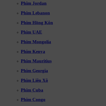
Phim Jordan
Phim Lebanon
Phim Hồng Kôn
Phim UAE
Phim Mongolia
Phim Kenya
Phim Mauritius
Phim Georgia
Phim Liên Xô
Phim Cuba
Phim Congo