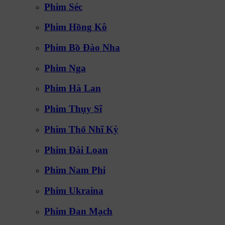
Phim Séc
Phim Hồng Kô
Phim Bồ Đào Nha
Phim Nga
Phim Hà Lan
Phim Thụy Sĩ
Phim Thổ Nhĩ Kỳ
Phim Đài Loan
Phim Nam Phi
Phim Ukraina
Phim Đan Mạch