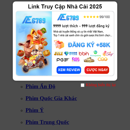
Phim Ả Rập Xê Út
Phim Philippines
Phim Thái Lan
Phim Hàn Quốc
Phim Pháp
Phim Canada
Phim Hồng Kông
Không hiển thị lại
Phim Ấn Độ
Phim Quốc Gia Khác
Phim Ý
Phim Trung Quốc