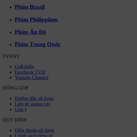
Phim Brazil
Phim Philippines
Phim Ấn Độ
Phim Trung Quốc
TVHAY
Giới thiệu
Facebook TVH
Youtube Channel
ĐÓNG GÓP
Hướng dẫn sử dụng
Liên hệ quảng cáo
Góp ý
QUY ĐỊNH
Điều khoản sử dụng
Chính sách riêng tư