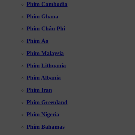
Phim Cambodia
Phim Ghana
Phim Châu Phi
Phim Áo
Phim Malaysia
Phim Lithuania
Phim Albania
Phim Iran
Phim Greenland
Phim Nigeria
Phim Bahamas