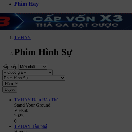
Phim Hay
TVHAY
Phim Hình Sự
Sắp xếp
TVHAY
Đêm Báo Thù
Stand Your Ground
Vietsub
2025
0
TVHAY
Tàn phá
Havoc