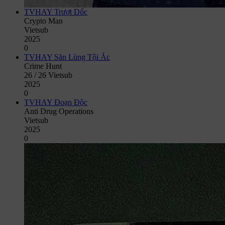
TVHAY
Trượt Dốc
Crypto Man
Vietsub
2025
0
TVHAY
Săn Lùng Tội Ác
Crime Hunt
26 / 26 Vietsub
2025
0
TVHAY
Đoạn Độc
Anti Drug Operations
Vietsub
2025
0