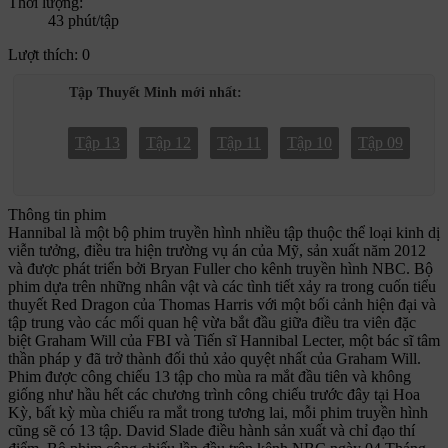
Thời lượng:
43 phút/tập
Lượt thích:
0
Tập Thuyết Minh mới nhất:
Tập 13
Tập 12
Tập 11
Tập 10
Tập 09
Thông tin phim
Hannibal là một bộ phim truyền hình nhiều tập thuộc thể loại kinh dị
viễn tưởng, điều tra hiện trường vụ án của Mỹ, sản xuất năm 2012
và được phát triển bởi Bryan Fuller cho kênh truyền hình NBC. Bộ
phim dựa trên những nhân vật và các tình tiết xảy ra trong cuốn tiểu
thuyết Red Dragon của Thomas Harris với một bối cảnh hiện đại và
tập trung vào các mối quan hệ vừa bắt đầu giữa điều tra viên đặc
biệt Graham Will của FBI và Tiến sĩ Hannibal Lecter, một bác sĩ tâm
thần pháp y đã trở thành đối thủ xảo quyệt nhất của Graham Will.
Phim được công chiếu 13 tập cho mùa ra mắt đầu tiên và không
giống như hầu hết các chương trình công chiếu trước đây tại Hoa
Kỳ, bất kỳ mùa chiếu ra mắt trong tương lai, mỗi phim truyền hình
cũng sẽ có 13 tập. David Slade điều hành sản xuất và chỉ đạo thí