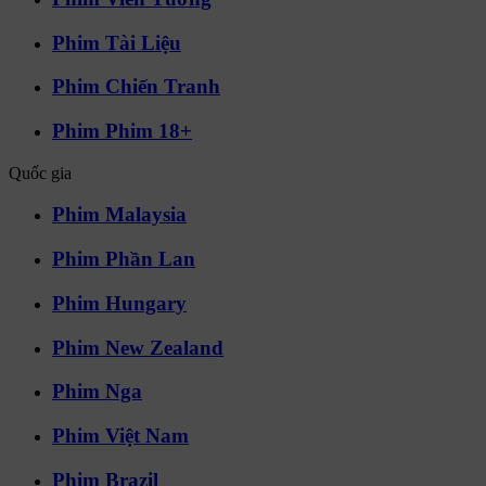
Phim Tài Liệu
Phim Chiến Tranh
Phim Phim 18+
Quốc gia
Phim Malaysia
Phim Phần Lan
Phim Hungary
Phim New Zealand
Phim Nga
Phim Việt Nam
Phim Brazil