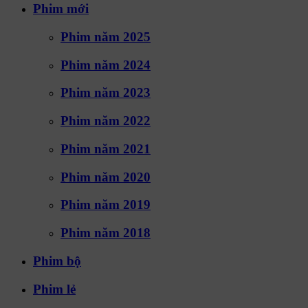
Phim mới
Phim năm 2025
Phim năm 2024
Phim năm 2023
Phim năm 2022
Phim năm 2021
Phim năm 2020
Phim năm 2019
Phim năm 2018
Phim bộ
Phim lẻ