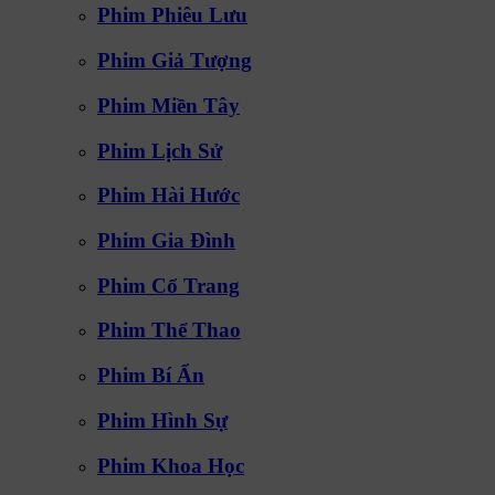
Phim Phiêu Lưu
Phim Giả Tượng
Phim Miền Tây
Phim Lịch Sử
Phim Hài Hước
Phim Gia Đình
Phim Cổ Trang
Phim Thể Thao
Phim Bí Ẩn
Phim Hình Sự
Phim Khoa Học