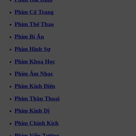
Phim Cổ Trang
Phim Thể Thao
Phim Bí Ẩn
Phim Hình Sự
Phim Khoa Học
Phim Âm Nhạc
Phim Kinh Điển
Phim Thần Thoại
Phim Kinh Dị
Phim Chính Kịch
Phim Viễn Tưởng