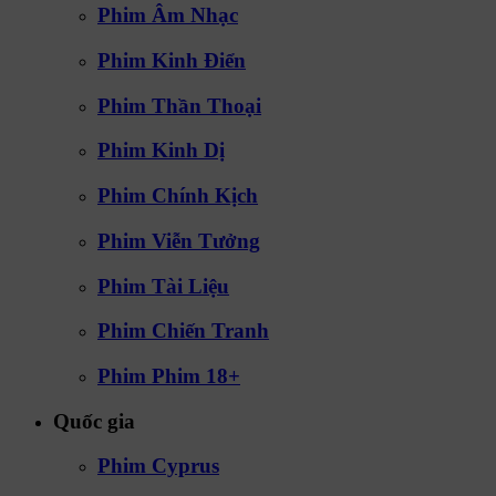
Phim Âm Nhạc
Phim Kinh Điển
Phim Thần Thoại
Phim Kinh Dị
Phim Chính Kịch
Phim Viễn Tưởng
Phim Tài Liệu
Phim Chiến Tranh
Phim Phim 18+
Quốc gia
Phim Cyprus