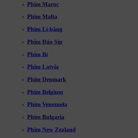
Phim Maroc
Phim Malta
Phim Li-băng
Phim Đảo Síp
Phim Bỉ
Phim Latvia
Phim Denmark
Phim Belgium
Phim Venezuela
Phim Bulgaria
Phim New Zealand