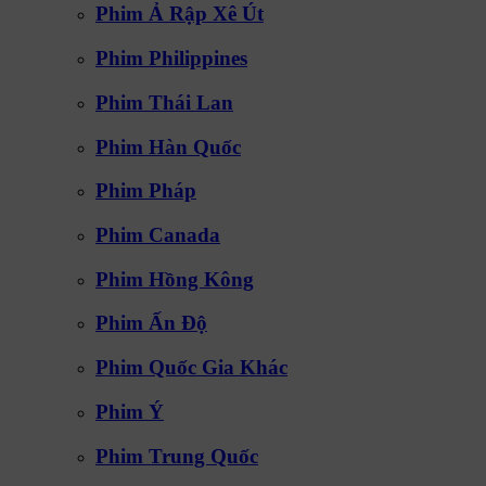
Phim Ả Rập Xê Út
Phim Philippines
Phim Thái Lan
Phim Hàn Quốc
Phim Pháp
Phim Canada
Phim Hồng Kông
Phim Ấn Độ
Phim Quốc Gia Khác
Phim Ý
Phim Trung Quốc