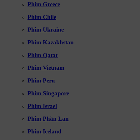
Phim Greece
Phim Chile
Phim Ukraine
Phim Kazakhstan
Phim Qatar
Phim Vietnam
Phim Peru
Phim Singapore
Phim Israel
Phim Phần Lan
Phim Iceland