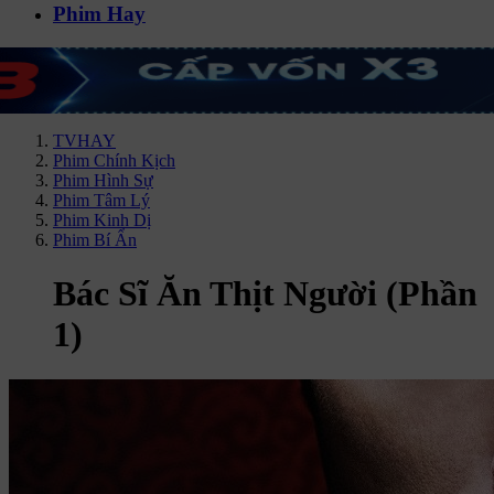
Phim Hay
TVHAY
Phim Chính Kịch
Phim Hình Sự
Phim Tâm Lý
Phim Kinh Dị
Phim Bí Ẩn
Bác Sĩ Ăn Thịt Người (Phần
1)