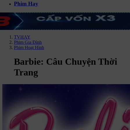
Phim Hay
TVHAY
Phim Gia Đình
Phim Hoạt Hình
Barbie: Câu Chuyện Thời
Trang