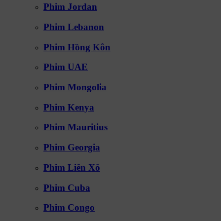
Phim Jordan
Phim Lebanon
Phim Hồng Kôn
Phim UAE
Phim Mongolia
Phim Kenya
Phim Mauritius
Phim Georgia
Phim Liên Xô
Phim Cuba
Phim Congo