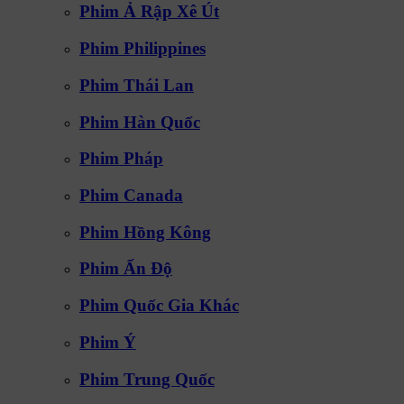
Phim Ả Rập Xê Út
Phim Philippines
Phim Thái Lan
Phim Hàn Quốc
Phim Pháp
Phim Canada
Phim Hồng Kông
Phim Ấn Độ
Phim Quốc Gia Khác
Phim Ý
Phim Trung Quốc