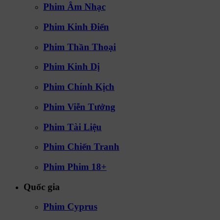
Phim Âm Nhạc
Phim Kinh Điển
Phim Thần Thoại
Phim Kinh Dị
Phim Chính Kịch
Phim Viễn Tưởng
Phim Tài Liệu
Phim Chiến Tranh
Phim Phim 18+
Quốc gia
Phim Cyprus