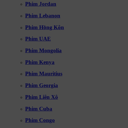
Phim Jordan
Phim Lebanon
Phim Hồng Kôn
Phim UAE
Phim Mongolia
Phim Kenya
Phim Mauritius
Phim Georgia
Phim Liên Xô
Phim Cuba
Phim Congo