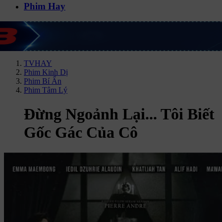
Phim Hay
TVHAY
Phim Kinh Dị
Phim Bí Ẩn
Phim Tâm Lý
Đừng Ngoảnh Lại... Tôi Biết
Gốc Gác Của Cô