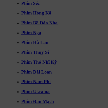
Phim Séc
Phim Hồng Kô
Phim Bồ Đào Nha
Phim Nga
Phim Hà Lan
Phim Thụy Sĩ
Phim Thổ Nhĩ Kỳ
Phim Đài Loan
Phim Nam Phi
Phim Ukraina
Phim Đan Mạch