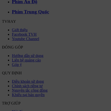
Phim Ấn Độ
Phim Trung Quốc
TVHAY
Giới thiệu
Facebook TVH
Youtube Channel
ĐÓNG GÓP
Hướng dẫn sử dụng
Liên hệ quảng cáo
Góp ý
QUY ĐỊNH
Điều khoản sử dụng
Chính sách riêng tư
Nguyên tắc cộng đồng
Khiếu nại bản quyền
TRỢ GIÚP