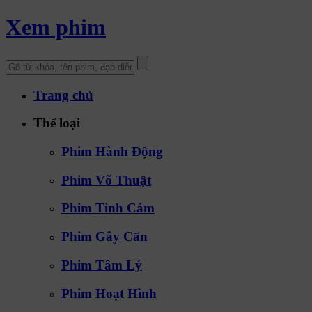
Xem phim
Trang chủ
Thể loại
Phim Hành Động
Phim Võ Thuật
Phim Tình Cảm
Phim Gây Cấn
Phim Tâm Lý
Phim Hoạt Hình