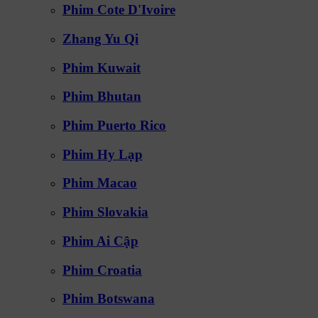
Phim Cote D'Ivoire
Zhang Yu Qi
Phim Kuwait
Phim Bhutan
Phim Puerto Rico
Phim Hy Lạp
Phim Macao
Phim Slovakia
Phim Ai Cập
Phim Croatia
Phim Botswana