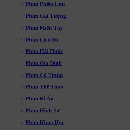
Phim Phiêu Lưu
Phim Giả Tượng
Phim Miền Tây
Phim Lịch Sử
Phim Hài Hước
Phim Gia Đình
Phim Cổ Trang
Phim Thể Thao
Phim Bí Ẩn
Phim Hình Sự
Phim Khoa Học