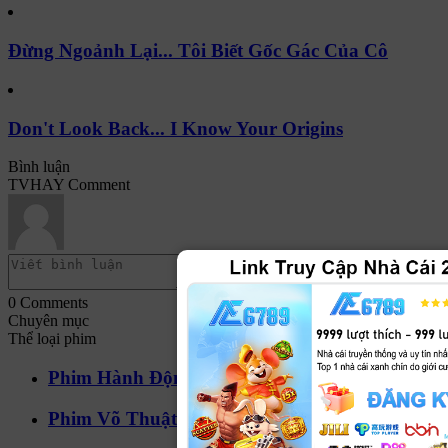
Đừng Ngoảnh Lại... Tôi Biết Gốc Gác Của Cô
Don't Look Back... I Know Your Origins
Bình luận
TVHAY Comment
0
Comments
Chuyên mục
Thể loại phim
Phim Hành Động
Phim Võ Thuật