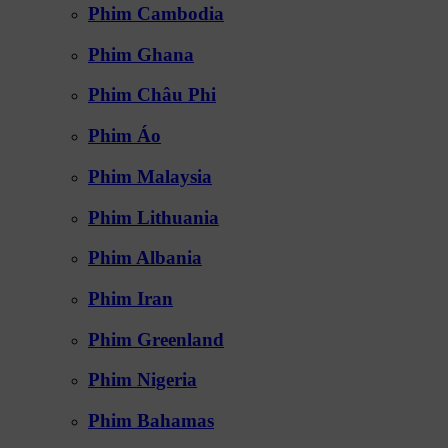
Phim Cambodia
Phim Ghana
Phim Châu Phi
Phim Áo
Phim Malaysia
Phim Lithuania
Phim Albania
Phim Iran
Phim Greenland
Phim Nigeria
Phim Bahamas