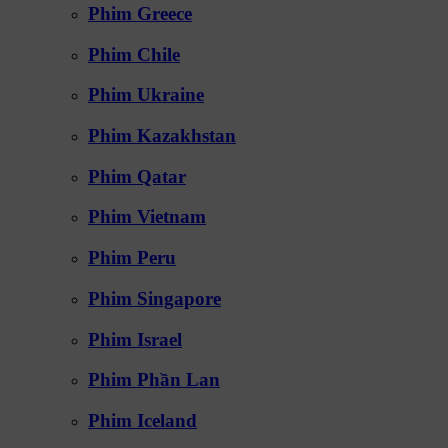
Phim Greece
Phim Chile
Phim Ukraine
Phim Kazakhstan
Phim Qatar
Phim Vietnam
Phim Peru
Phim Singapore
Phim Israel
Phim Phần Lan
Phim Iceland