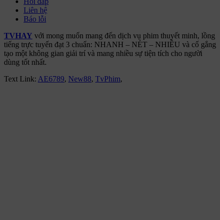
Hỏi đáp
Liên hệ
Báo lỗi
TVHAY
với mong muốn mang đến dịch vụ phim thuyết minh, lồng
tiếng trực tuyến đạt 3 chuẩn: NHANH – NÉT – NHIỀU và cố gắng
tạo một không gian giải trí và mang nhiều sự tiện tích cho người
dùng tốt nhất.
Text Link:
AE6789
,
New88
,
TvPhim
,