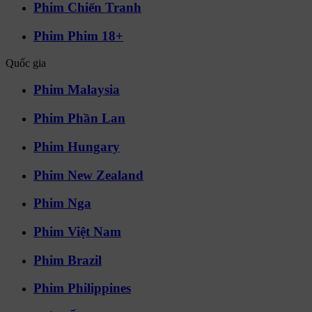
Phim Chiến Tranh
Phim Phim 18+
Quốc gia
Phim Malaysia
Phim Phần Lan
Phim Hungary
Phim New Zealand
Phim Nga
Phim Việt Nam
Phim Brazil
Phim Philippines