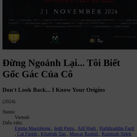
Đừng Ngoảnh Lại... Tôi Biết
Gốc Gác Của Cô
Don't Look Back... I Know Your Origins
(2024)
Status:
Vietsub
Diễn viên:
Emma Maembong
,
Iedil Putra
,
Alif Hadi
,
Hafidzuddin Fazil
,
Cat Farish
,
Khatijah Tan
,
Mawar Rashid
,
Ruminah Sidek