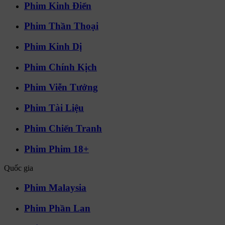
Phim Kinh Điển
Phim Thần Thoại
Phim Kinh Dị
Phim Chính Kịch
Phim Viễn Tưởng
Phim Tài Liệu
Phim Chiến Tranh
Phim Phim 18+
Quốc gia
Phim Malaysia
Phim Phần Lan