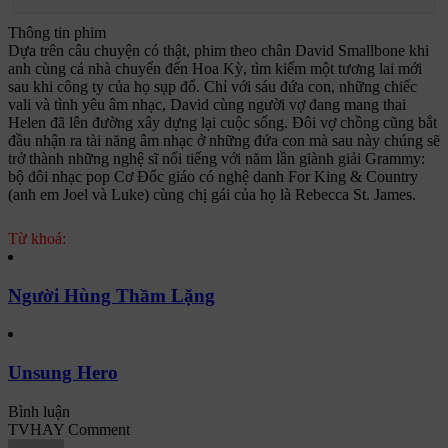
Thông tin phim
Dựa trên câu chuyện có thật, phim theo chân David Smallbone khi
anh cùng cả nhà chuyển đến Hoa Kỳ, tìm kiếm một tương lai mới
sau khi công ty của họ sụp đổ. Chỉ với sáu đứa con, những chiếc
vali và tình yêu âm nhạc, David cùng người vợ đang mang thai
Helen đã lên đường xây dựng lại cuộc sống. Đôi vợ chồng cũng bắt
đầu nhận ra tài năng âm nhạc ở những đứa con mà sau này chúng sẽ
trở thành những nghệ sĩ nổi tiếng với năm lần giành giải Grammy:
bộ đôi nhạc pop Cơ Đốc giáo có nghệ danh For King & Country
(anh em Joel và Luke) cùng chị gái của họ là Rebecca St. James.
Từ khoá:
Người Hùng Thầm Lặng
Unsung Hero
Bình luận
TVHAY Comment