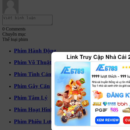
0
Comments
Chuyên mục
Thể loại phim
Phim Hành Động
Phim Võ Thuật
Phim Tình Cảm
Phim Gây Cấn
Phim Tâm Lý
Phim Hoạt Hình
Phim Phiêu Lưu