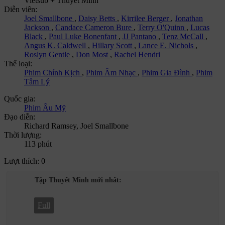
Vietsub + Thuyết Minh
Diễn viên:
Joel Smallbone
,
Daisy Betts
,
Kirrilee Berger
,
Jonathan
Jackson
,
Candace Cameron Bure
,
Terry O'Quinn
,
Lucas
Black
,
Paul Luke Bonenfant
,
JJ Pantano
,
Tenz McCall
,
Angus K. Caldwell
,
Hillary Scott
,
Lance E. Nichols
,
Roslyn Gentle
,
Don Most
,
Rachel Hendri
Thể loại:
Phim Chính Kịch
,
Phim Âm Nhạc
,
Phim Gia Đình
,
Phim
Tâm Lý
Quốc gia:
Phim Âu Mỹ
Đạo diễn:
Richard Ramsey, Joel Smallbone
Thời lượng:
113 phút
Lượt thích:
0
Tập Thuyết Minh mới nhất:
Full