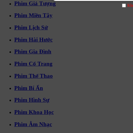
Phim Giả Tượng
Khô
Phim Miền Tây
Phim Lịch Sử
Phim Hài Hước
Phim Gia Đình
Phim Cổ Trang
Phim Thể Thao
Phim Bí Ẩn
Phim Hình Sự
Phim Khoa Học
Phim Âm Nhạc