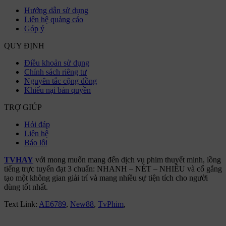
Hướng dẫn sử dụng
Liên hệ quảng cáo
Góp ý
QUY ĐỊNH
Điều khoản sử dụng
Chính sách riêng tư
Nguyên tắc cộng đồng
Khiếu nại bản quyền
TRỢ GIÚP
Hỏi đáp
Liên hệ
Báo lỗi
TVHAY
với mong muốn mang đến dịch vụ phim thuyết minh, lồng
tiếng trực tuyến đạt 3 chuẩn: NHANH – NÉT – NHIỀU và cố gắng
tạo một không gian giải trí và mang nhiều sự tiện tích cho người
dùng tốt nhất.
Text Link:
AE6789
,
New88
,
TvPhim
,