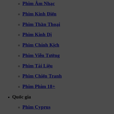
Phim Âm Nhạc
Phim Kinh Điển
Phim Thần Thoại
Phim Kinh Dị
Phim Chính Kịch
Phim Viễn Tưởng
Phim Tài Liệu
Phim Chiến Tranh
Phim Phim 18+
Quốc gia
Phim Cyprus