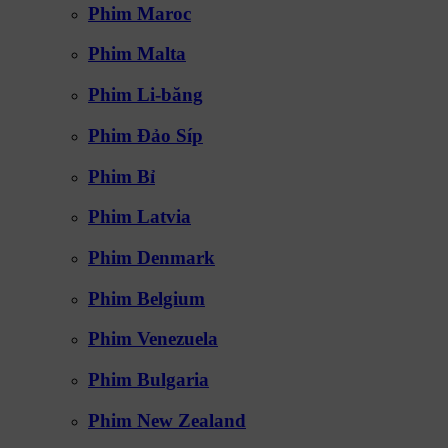
Phim Maroc
Phim Malta
Phim Li-băng
Phim Đảo Síp
Phim Bỉ
Phim Latvia
Phim Denmark
Phim Belgium
Phim Venezuela
Phim Bulgaria
Phim New Zealand