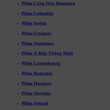
Phim Cộng Hoà Dominica
Phim Colombia
Phim Serbia
Phim Uruguay
Phim Argentina
Phim Ả Rập Thống Nhất
Phim Luxembourg
Phim Romania
Phim Hungary
Phim Slovenia
Phim Ireland