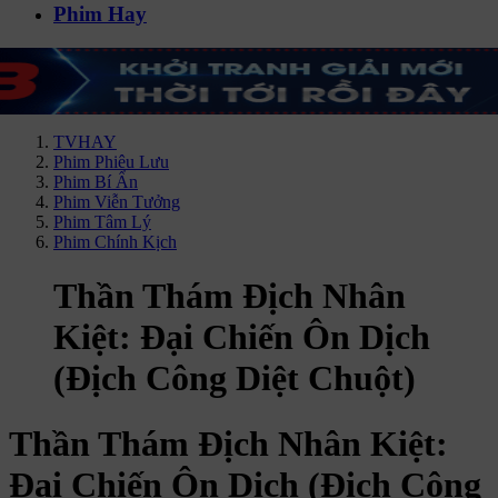
Phim Hay
TVHAY
Phim Phiêu Lưu
Phim Bí Ẩn
Phim Viễn Tưởng
Phim Tâm Lý
Phim Chính Kịch
Thần Thám Địch Nhân
Kiệt: Đại Chiến Ôn Dịch
(Địch Công Diệt Chuột)
Thần Thám Địch Nhân Kiệt:
Đại Chiến Ôn Dịch (Địch Công