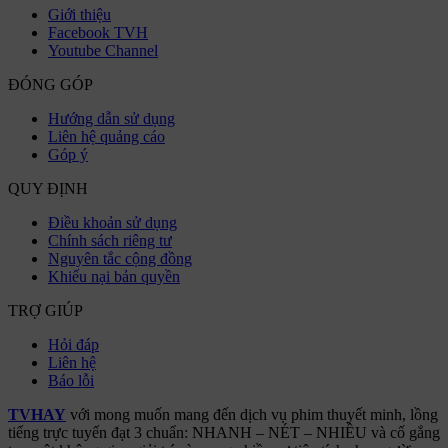
Giới thiệu
Facebook TVH
Youtube Channel
ĐÓNG GÓP
Hướng dẫn sử dụng
Liên hệ quảng cáo
Góp ý
QUY ĐỊNH
Điều khoản sử dụng
Chính sách riêng tư
Nguyên tắc cộng đồng
Khiếu nại bản quyền
TRỢ GIÚP
Hỏi đáp
Liên hệ
Báo lỗi
TVHAY
với mong muốn mang đến dịch vụ phim thuyết minh, lồng
tiếng trực tuyến đạt 3 chuẩn: NHANH – NÉT – NHIỀU và cố gắng