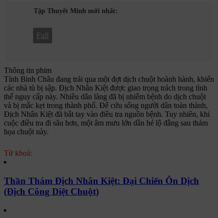
Tập Thuyết Minh mới nhất:
Full
Thông tin phim
Tỉnh Binh Châu đang trải qua một đợt dịch chuột hoành hành, khiến
các nhà tù bị sập. Địch Nhân Kiệt được giao trọng trách trong tình
thế nguy cấp này. Nhiều dân làng đã bị nhiễm bệnh do dịch chuột
và bị mắc kẹt trong thành phố. Để cứu sống người dân toàn thành,
Địch Nhân Kiệt đã bắt tay vào điều tra nguồn bệnh. Tuy nhiên, khi
cuộc điều tra đi sâu hơn, một âm mưu lớn dần hé lộ đằng sau thảm
họa chuột này.
Từ khoá:
Thần Thám Địch Nhân Kiệt: Đại Chiến Ôn Dịch
(Địch Công Diệt Chuột)