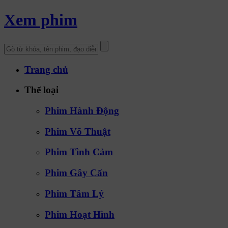
Xem phim
Trang chủ
Thể loại
Phim Hành Động
Phim Võ Thuật
Phim Tình Cảm
Phim Gây Cấn
Phim Tâm Lý
Phim Hoạt Hình