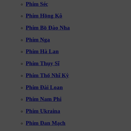
Phim Séc
Phim Hồng Kô
Phim Bồ Đào Nha
Phim Nga
Phim Hà Lan
Phim Thụy Sĩ
Phim Thổ Nhĩ Kỳ
Phim Đài Loan
Phim Nam Phi
Phim Ukraina
Phim Đan Mạch