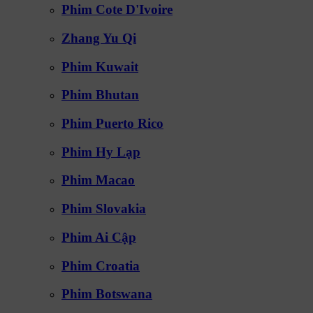
Phim Cote D'Ivoire
Zhang Yu Qi
Phim Kuwait
Phim Bhutan
Phim Puerto Rico
Phim Hy Lạp
Phim Macao
Phim Slovakia
Phim Ai Cập
Phim Croatia
Phim Botswana