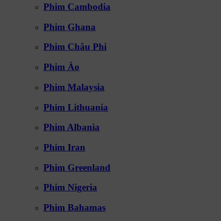
Phim Cambodia
Phim Ghana
Phim Châu Phi
Phim Áo
Phim Malaysia
Phim Lithuania
Phim Albania
Phim Iran
Phim Greenland
Phim Nigeria
Phim Bahamas