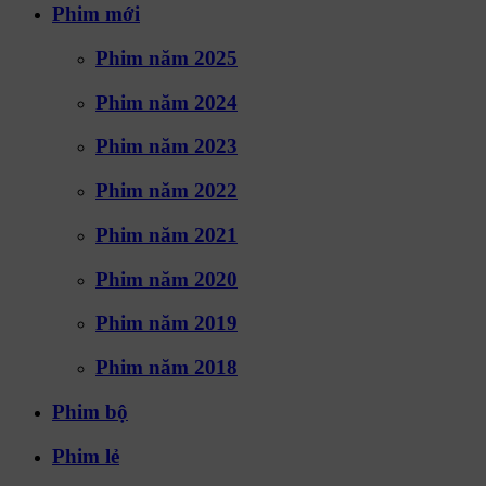
Phim mới
Phim năm 2025
Phim năm 2024
Phim năm 2023
Phim năm 2022
Phim năm 2021
Phim năm 2020
Phim năm 2019
Phim năm 2018
Phim bộ
Phim lẻ