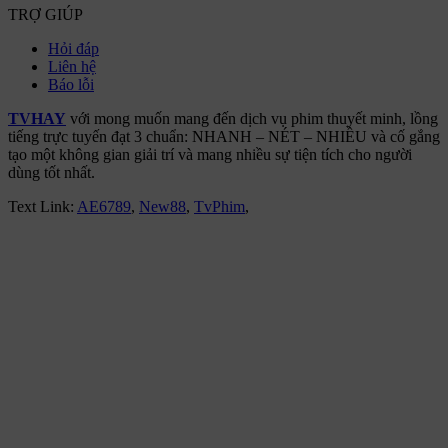
TRỢ GIÚP
Hỏi đáp
Liên hệ
Báo lỗi
TVHAY
với mong muốn mang đến dịch vụ phim thuyết minh, lồng
tiếng trực tuyến đạt 3 chuẩn: NHANH – NÉT – NHIỀU và cố gắng
tạo một không gian giải trí và mang nhiều sự tiện tích cho người
dùng tốt nhất.
Text Link:
AE6789
,
New88
,
TvPhim
,