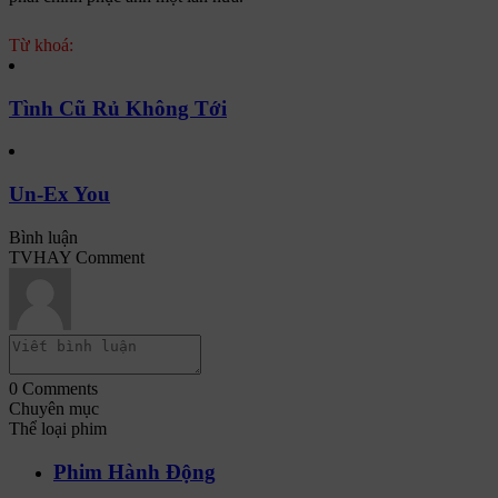
Từ khoá:
Tình Cũ Rủ Không Tới
Un-Ex You
Bình luận
TVHAY Comment
0
Comments
Chuyên mục
Thể loại phim
Phim Hành Động