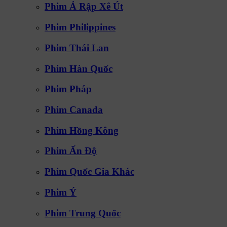
Phim Ả Rập Xê Út
Phim Philippines
Phim Thái Lan
Phim Hàn Quốc
Phim Pháp
Phim Canada
Phim Hồng Kông
Phim Ấn Độ
Phim Quốc Gia Khác
Phim Ý
Phim Trung Quốc