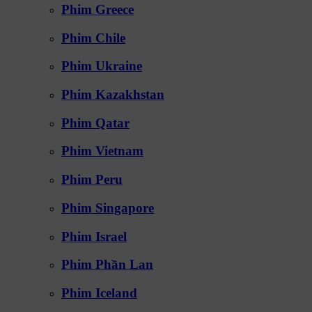
Phim Greece
Phim Chile
Phim Ukraine
Phim Kazakhstan
Phim Qatar
Phim Vietnam
Phim Peru
Phim Singapore
Phim Israel
Phim Phần Lan
Phim Iceland