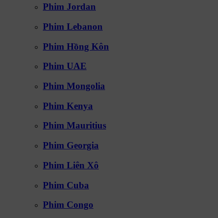
Phim Jordan
Phim Lebanon
Phim Hồng Kôn
Phim UAE
Phim Mongolia
Phim Kenya
Phim Mauritius
Phim Georgia
Phim Liên Xô
Phim Cuba
Phim Congo