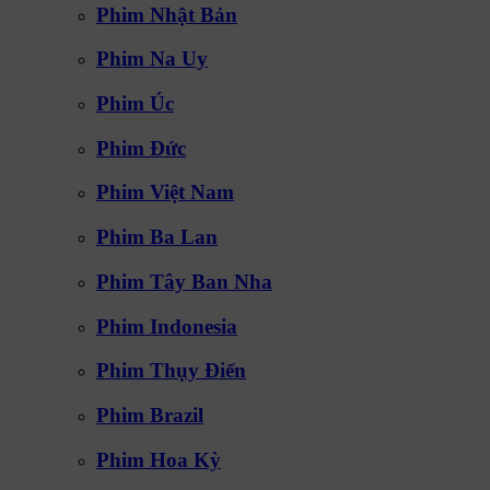
Phim Nhật Bản
Phim Na Uy
Phim Úc
Phim Đức
Phim Việt Nam
Phim Ba Lan
Phim Tây Ban Nha
Phim Indonesia
Phim Thụy Điển
Phim Brazil
Phim Hoa Kỳ