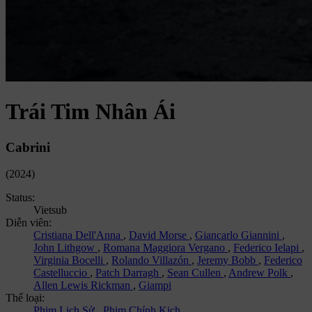
Trái Tim Nhân Ái
Cabrini
(2024)
Status:
Vietsub
Diễn viên:
Cristiana Dell'Anna
,
David Morse
,
Giancarlo Giannini
,
John Lithgow
,
Romana Maggiora Vergano
,
Federico Ielapi
,
Virginia Bocelli
,
Rolando Villazón
,
Jeremy Bobb
,
Federico
Castelluccio
,
Patch Darragh
,
Sean Cullen
,
Andrew Polk
,
Allen Lewis Rickman
,
Giampi
Thể loại:
Phim Lịch Sử
,
Phim Chính Kịch