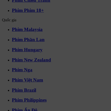
Phim Chiến Tranh
Phim Phim 18+
Quốc gia
Phim Malaysia
Phim Phần Lan
Phim Hungary
Phim New Zealand
Phim Nga
Phim Việt Nam
Phim Brazil
Phim Philippines
Phim Ấn Độ