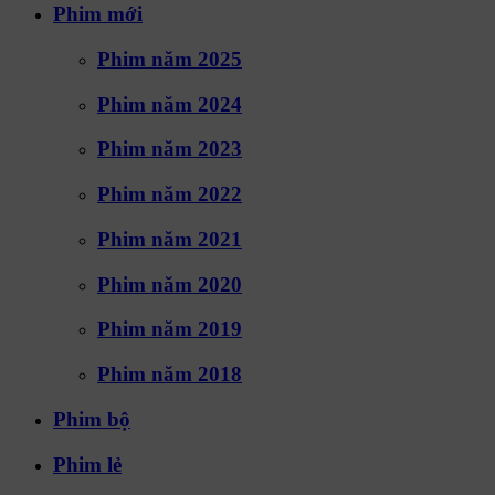
Phim mới
Phim năm 2025
Phim năm 2024
Phim năm 2023
Phim năm 2022
Phim năm 2021
Phim năm 2020
Phim năm 2019
Phim năm 2018
Phim bộ
Phim lẻ