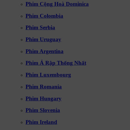
Phim Cộng Hoà Dominica
Phim Colombia
Phim Serbia
Phim Uruguay
Phim Argentina
Phim Ả Rập Thống Nhất
Phim Luxembourg
Phim Romania
Phim Hungary
Phim Slovenia
Phim Ireland