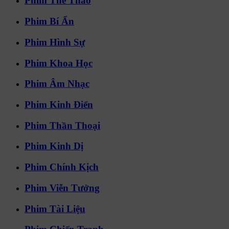
Phim Thể Thao
Phim Bí Ẩn
Phim Hình Sự
Phim Khoa Học
Phim Âm Nhạc
Phim Kinh Điển
Phim Thần Thoại
Phim Kinh Dị
Phim Chính Kịch
Phim Viễn Tưởng
Phim Tài Liệu