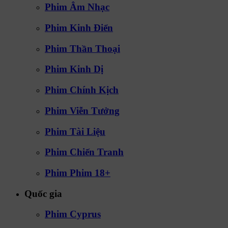
Phim Âm Nhạc
Phim Kinh Điển
Phim Thần Thoại
Phim Kinh Dị
Phim Chính Kịch
Phim Viễn Tưởng
Phim Tài Liệu
Phim Chiến Tranh
Phim Phim 18+
Quốc gia
Phim Cyprus