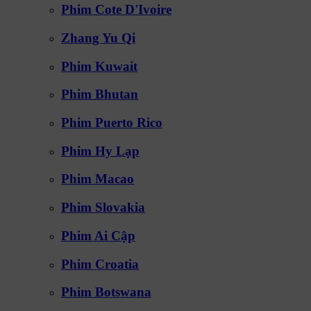
Phim Cote D'Ivoire
Zhang Yu Qi
Phim Kuwait
Phim Bhutan
Phim Puerto Rico
Phim Hy Lạp
Phim Macao
Phim Slovakia
Phim Ai Cập
Phim Croatia
Phim Botswana