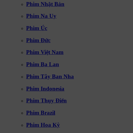
Phim Nhật Bản
Phim Na Uy
Phim Úc
Phim Đức
Phim Việt Nam
Phim Ba Lan
Phim Tây Ban Nha
Phim Indonesia
Phim Thụy Điển
Phim Brazil
Phim Hoa Kỳ