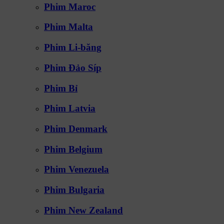
Phim Maroc
Phim Malta
Phim Li-băng
Phim Đảo Síp
Phim Bỉ
Phim Latvia
Phim Denmark
Phim Belgium
Phim Venezuela
Phim Bulgaria
Phim New Zealand