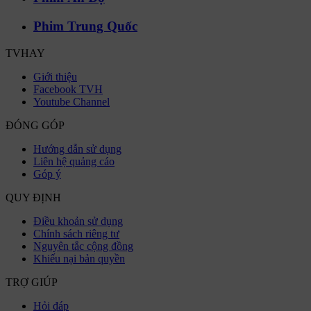
Phim Trung Quốc
TVHAY
Giới thiệu
Facebook TVH
Youtube Channel
ĐÓNG GÓP
Hướng dẫn sử dụng
Liên hệ quảng cáo
Góp ý
QUY ĐỊNH
Điều khoản sử dụng
Chính sách riêng tư
Nguyên tắc cộng đồng
Khiếu nại bản quyền
TRỢ GIÚP
Hỏi đáp