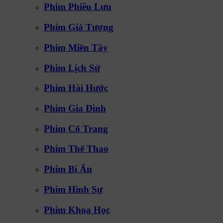
Phim Phiêu Lưu
Phim Giả Tượng
Phim Miền Tây
Phim Lịch Sử
Phim Hài Hước
Phim Gia Đình
Phim Cổ Trang
Phim Thể Thao
Phim Bí Ẩn
Phim Hình Sự
Phim Khoa Học