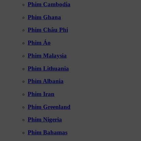
Phim Cambodia
Phim Ghana
Phim Châu Phi
Phim Áo
Phim Malaysia
Phim Lithuania
Phim Albania
Phim Iran
Phim Greenland
Phim Nigeria
Phim Bahamas