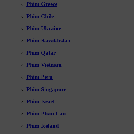
Phim Greece
Phim Chile
Phim Ukraine
Phim Kazakhstan
Phim Qatar
Phim Vietnam
Phim Peru
Phim Singapore
Phim Israel
Phim Phần Lan
Phim Iceland