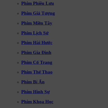
Phim Phiêu Lưu
Phim Giả Tượng
Phim Miền Tây
Phim Lịch Sử
Phim Hài Hước
Phim Gia Đình
Phim Cổ Trang
Phim Thể Thao
Phim Bí Ẩn
Phim Hình Sự
Phim Khoa Học