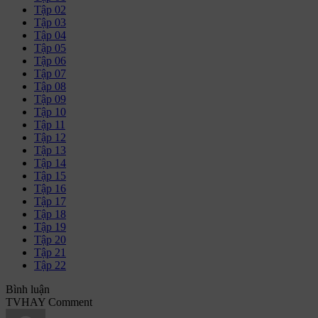
Tập 02
Tập 03
Tập 04
Tập 05
Tập 06
Tập 07
Tập 08
Tập 09
Tập 10
Tập 11
Tập 12
Tập 13
Tập 14
Tập 15
Tập 16
Tập 17
Tập 18
Tập 19
Tập 20
Tập 21
Tập 22
Bình luận
TVHAY Comment