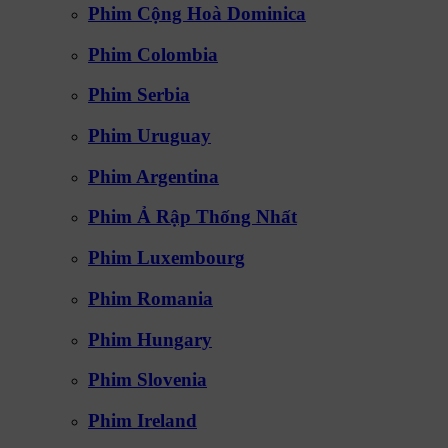
Phim Cộng Hoà Dominica
Phim Colombia
Phim Serbia
Phim Uruguay
Phim Argentina
Phim Ả Rập Thống Nhất
Phim Luxembourg
Phim Romania
Phim Hungary
Phim Slovenia
Phim Ireland