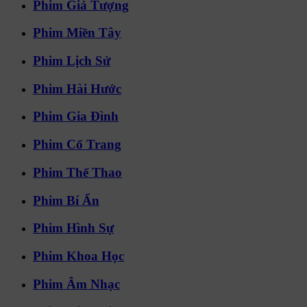
Phim Giả Tượng
Phim Miền Tây
Phim Lịch Sử
Phim Hài Hước
Phim Gia Đình
Phim Cổ Trang
Phim Thể Thao
Phim Bí Ẩn
Phim Hình Sự
Phim Khoa Học
Phim Âm Nhạc