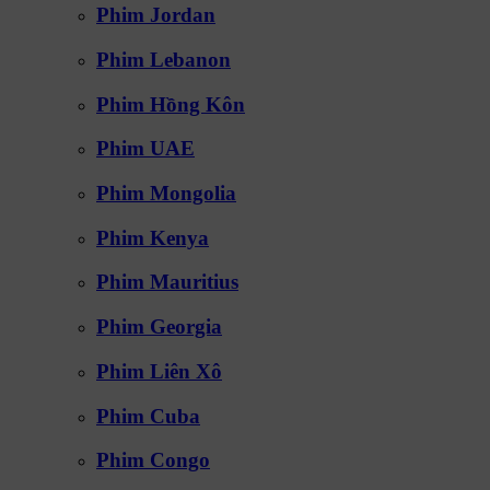
Phim Jordan
Phim Lebanon
Phim Hồng Kôn
Phim UAE
Phim Mongolia
Phim Kenya
Phim Mauritius
Phim Georgia
Phim Liên Xô
Phim Cuba
Phim Congo