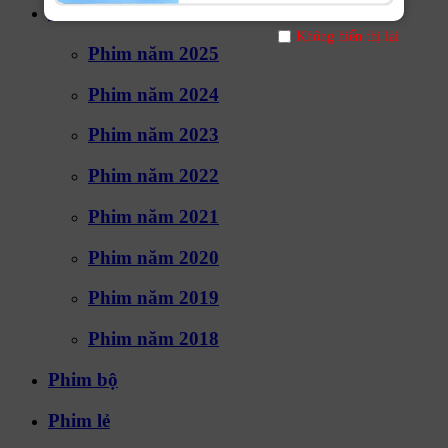
Phim mới
Không hiển thị lại
Phim năm 2025
Phim năm 2024
Phim năm 2023
Phim năm 2022
Phim năm 2021
Phim năm 2020
Phim năm 2019
Phim năm 2018
Phim bộ
Phim lẻ