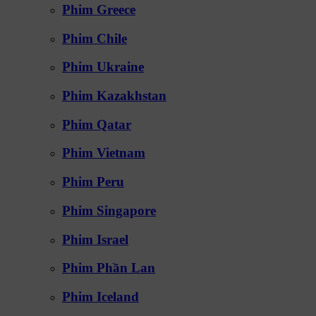
Phim Greece
Phim Chile
Phim Ukraine
Phim Kazakhstan
Phim Qatar
Phim Vietnam
Phim Peru
Phim Singapore
Phim Israel
Phim Phần Lan
Phim Iceland