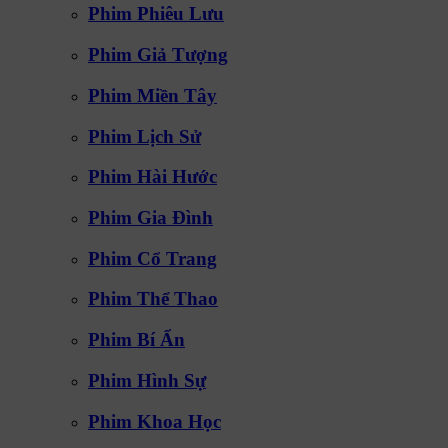
Phim Phiêu Lưu
Phim Giả Tượng
Phim Miền Tây
Phim Lịch Sử
Phim Hài Hước
Phim Gia Đình
Phim Cổ Trang
Phim Thể Thao
Phim Bí Ẩn
Phim Hình Sự
Phim Khoa Học