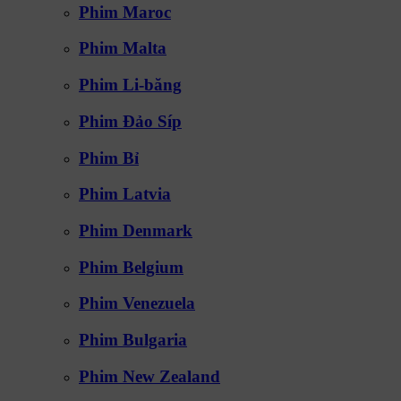
Phim Maroc
Phim Malta
Phim Li-băng
Phim Đảo Síp
Phim Bỉ
Phim Latvia
Phim Denmark
Phim Belgium
Phim Venezuela
Phim Bulgaria
Phim New Zealand