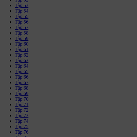
Tập 53
Tập 54
Tập 55
Tập 56
Tập 57
Tập 58
Tập 59
Tập 60
Tập 61
Tập 62
Tập 63
Tập 64
Tập 65
Tập 66
Tập 67
Tập 68
Tập 69
Tập 70
Tập 71
Tập 72
Tập 73
Tập 74
Tập 75
Tập 76